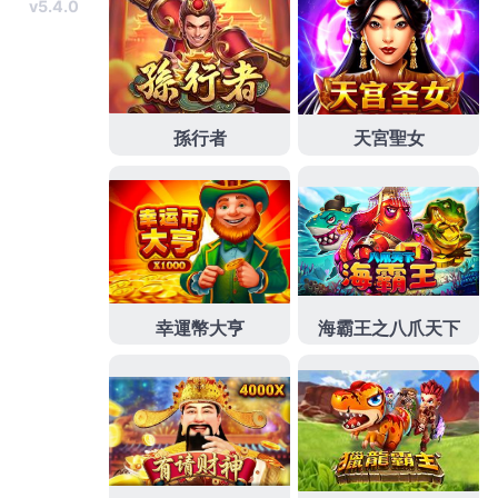
神
準
之
預
錘
測
瘋
更
告別千篇一律的無聊，
狂
有
劈
富遊娛樂城體驗最多元
價
碎
值
化的線上遊樂園
大
獎！
作者:
ap_admin
發佈日期:
2026 年 6 月 20 日
Rg
娛
如果你已經厭倦了那些遊戲種類稀少、畫面粗糙的劣
樂
質博…
城
電
告
閱讀全文
子
別
遊
千
戲
篇
爽
一
度