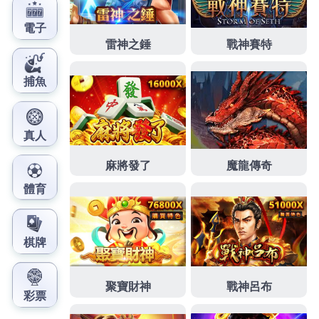
喜歡玩體育球版的朋友一定知道，同樣是買球隊贏，
不同…
體
閱讀全文
育
單
場
高
雷神之錘瘋狂劈碎大
水
位！
獎！Rg娛樂城電子遊戲
富
爽度破表
遊
娛
作者:
ap_admin
發佈日期:
2026 年 6 月 27 日
樂
城
如果您熱愛老虎機那種隨時可能天降財富的驚喜，那
讓
您絕…
你
的
雷
閱讀全文
精