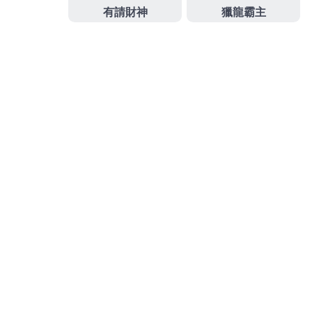
Rg娛樂城真實玩家口碑
律
破
的
爆棚，百萬註冊量的信
表
無
譽神話
聊，
富
作者:
ap_admin
發佈日期:
2026 年 6 月 20 日
遊
娛
一個線上娛樂城好不好玩、靠不靠譜，看註冊量和玩
樂
家的…
城
體
Rg
閱讀全文
驗
娛
最
樂
多
城
元
真
化
點燃你的運彩熱血，富
實
的
玩
遊娛樂城超高賠率盤口
線
家
上
助你躺著也能賺大錢
口
遊