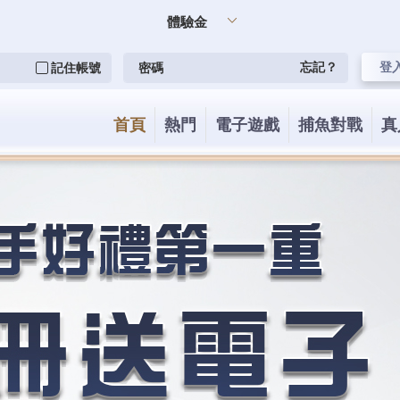
育單場高水位！富遊娛樂城讓你的精準預測更有價值
體育單場高水位！
樂城讓你的精準預
價值
作者:
ap_admin
發佈日期:
2026 年 6 月 27 
喜歡玩體育球版的朋友一定知道，同樣是買球隊贏，不同平台
長期累積下來的獲利差距可是天差地別，
富遊娛樂城
做為亞洲
憑藉強大的精算團隊與直營優勢，長期為玩家提供高於市場平
娛樂城，你不用委屈自己接受低賠率，不論是讓分盤、大小盤