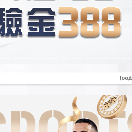
音效，Rg娛樂城更在核心算法上追求極致的流暢與絕對的隨機
分類:
Rg娛樂城
上一篇文章
富遊娛樂城贏在起跑點的終極祕密！新會
富遊娛樂城精選人
員專屬大禮包驚喜不容錯過