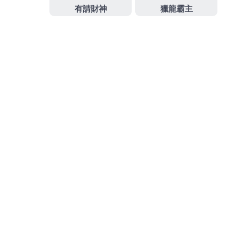
多
樂、…
元
的
RG
閱讀全文
娛
富
樂
遊
性
帶
遊
給
戲
RG富遊具有高額的獎
玩
家
金和多樣的促銷活動，
無
讓玩家充滿期待
限
的
作者:
ap_admin
發佈日期:
2025 年 10 月 11 日
刺
激
RG富遊以其高品質的遊戲畫面和流暢的操作體驗，為
感，
玩…
又
能
RG
閱讀全文
同
富