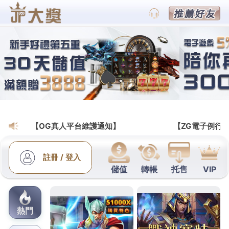
RG富遊娛樂城投注平台
開
啟
資
主
要
搜尋
訊
選
首頁
»
趣味社交互動，富遊娛樂城樂友結伴同行
單
搜尋
欄
近期文章
趣味社交互動，富遊娛
競技場上的榮耀加冕！富遊娛樂城棋牌爭霸賽贏取百萬獎金
樂城樂友結伴同行
Rg娛樂城免下載秒速暢玩！網頁版直達頂級娛樂饗宴
點石成金不是夢！富遊娛樂城累積彩金等你一招致富
作者:
ap_admin
發佈日期:
2026 年 1 月 16 日
掌握勝率黃金密碼！Rg娛樂城線上博弈技巧全解析
Rg娛樂城點燃你的好運火花，天天都是發財日
富遊娛樂城
豐富社交功能，打破單一遊戲體驗，讓玩
家在暢玩的同時結交志同道合的樂友，結伴同行共赴
歡樂。平台支持建立公會、加入興趣社群，與志同道
近期留言
合的玩家交流遊戲心得、分享獲勝技巧，結交新朋
尚無留言可供顯示。
友。內置即時聊天系統，支援文字、表情、語音溝
通，遊戲過程中可隨時與隊友、對手互動，增添樂