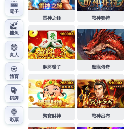
荷官24小時線上、遊戲種類豐富、畫質流暢、註冊簡
便、存提款方便以及活動豐富等優勢，富遊娛樂城提
供各種娛樂服務，這些活動具有一定風險，並可能導
致經濟損失。玩家在參加這些活動之前，應充分了解
其性質，並謹慎評估自身的財務狀況。
分類:
富遊娛樂城
上一篇文章
Rg娛樂城以其多樣化的遊戲選擇和用戶友好的設計著
稱
下一篇文章
Rg娛樂城為您带來最舒心最惬意意的完美體驗