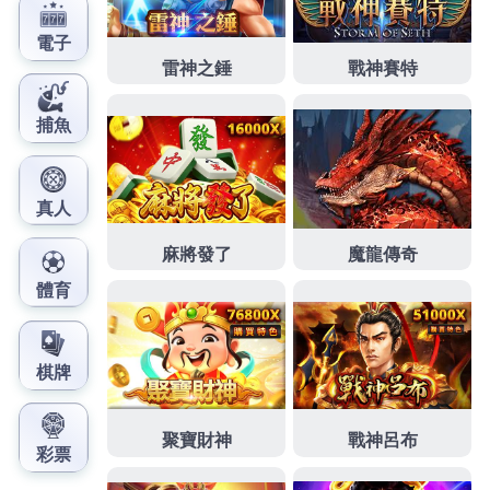
管理體系，提供了多樣化的遊戲選擇，且確保每位客
服團隊成員都接受過嚴格的專業訓練，自主研發的財
務處理系統，真正做到安心快速存、取、轉。Rg娛樂
城獨家網絡優化技術，為您提供安心的遊戲體驗。
分類:
Rg娛樂城
上一篇文章
富遊娛樂城提供24小時不間斷的貼心客戶服務，期望
您愉快遊戲
下一篇文章
富遊娛樂城讓玩家在休息之餘可以盡情享受遊戲的樂
趣