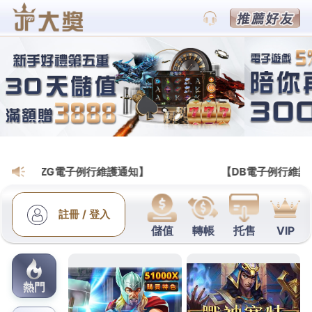
RG富遊娛樂城投注平台
開
啟
資
主
要
搜尋
訊
選
首頁
»
Rg娛樂城為廣大玩家打造安全、穩定且豐富的
單
搜尋
欄
遊戲環境
近期文章
競技場上的榮耀加冕！富遊娛樂城棋牌爭霸賽贏取百萬獎金
Rg娛樂城為廣大玩家打
Rg娛樂城免下載秒速暢玩！網頁版直達頂級娛樂饗宴
造安全、穩定且豐富的
點石成金不是夢！富遊娛樂城累積彩金等你一招致富
掌握勝率黃金密碼！Rg娛樂城線上博弈技巧全解析
遊戲環境
Rg娛樂城點燃你的好運火花，天天都是發財日
作者:
ap_admin
發佈日期:
2026 年 2 月 5 日
Rg娛樂城
近千場精采體育賽事，更有真人、彩票、電
近期留言
子遊戲等多種娛樂方式選擇，讓您擁有完美遊戲體
尚無留言可供顯示。
驗。獨家開發專利，採用128位加密技術和嚴格的安全