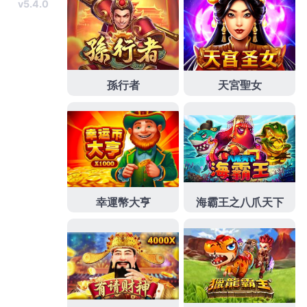
個
為
安
你
富遊娛樂城新的元素和
全
的
無
娛
玩法讓您耳目一新
憂
樂
的
體
作者:
ap_admin
發佈日期:
2025 年 5 月 21 日
遊
驗
玩
增
富遊娛樂城將玩家的安全和隱私視為重中之重，以最
空
添
嚴格…
間
無
限
富
閱讀全文
刺
遊
激
娛
樂
城
RG富遊滿足你的多元
新
的
需求，讓您的娛樂體驗
元