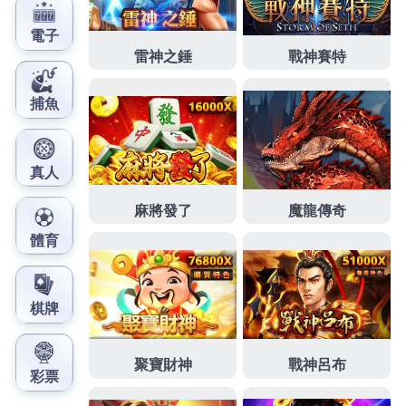
富遊娛樂城以嚴格的安全措施守護玩家的隱私，讓您
能夠…
富
閱讀全文
遊
娛
樂
城
RG富遊為你的娛樂體
遊
戲
驗增添無限刺激
種
類
作者:
ap_admin
發佈日期:
2025 年 5 月 28 日
眾
多，
RG富遊是一個充滿歡喜和樂趣的遊戲園地，擁有豐富
為
的…
你
打
RG
閱讀全文
造
富
一
遊