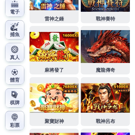
一個線上娛樂城好不好玩，取決於它背後的遊戲核
心，R…
全
閱讀全文
球
頂
尖
軟
Rg娛樂城精準預測的樂
體
大
趣！在經典與現代之間
廠
探索彩票的無窮魅力
加
持，
作者:
ap_admin
發佈日期:
2026 年 5 月 28 日
Rg
娛
研究數字的規律，是一種充滿魅力的智力遊戲，Rg娛
樂
樂…
城
為
Rg
閱讀全文
您