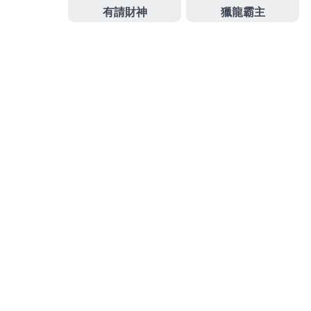
拒絕平庸的人生！來Rg
脫
索
平
娛樂城用智慧與運氣打
彩
凡
票
造屬於你的財富帝國
的
的
極
無
作者:
ap_admin
發佈日期:
2026 年 5 月 15 日
致
窮
奢
魅
每個人心中都有一個成為贏家的夢想，但成功的機會
華！
力
總是…
VIP
貴
拒
閱讀全文
賓
絕
專
平
屬
庸
尊
的
榮
Rg娛樂城帶來舒適穩定
人
俱
生！
的娛樂環境，深受玩家
樂
來
部
喜愛
Rg
大