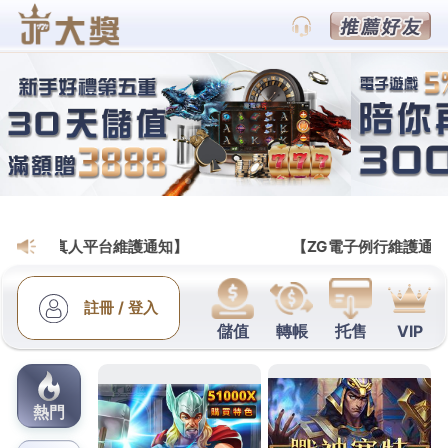
RG富遊娛樂城投注平台
開
啟
資
主
要
搜尋
訊
選
首頁
»
Rg娛樂城
»
第 2 頁
單
搜尋
欄
分類:
Rg娛樂城
近期文章
競技場上的榮耀加冕！富遊娛樂城棋牌爭霸賽贏取百萬獎金
Rg娛樂城免下載秒速暢玩！網頁版直達頂級娛樂饗宴
點石成金不是夢！富遊娛樂城累積彩金等你一招致富
掌握勝率黃金密碼！Rg娛樂城線上博弈技巧全解析
全球頂尖軟體大廠加
Rg娛樂城點燃你的好運火花，天天都是發財日
持，Rg娛樂城為您呈現
殿堂級的遊戲陣容
近期留言
作者:
ap_admin
發佈日期:
2026 年 6 月 6 日
尚無留言可供顯示。