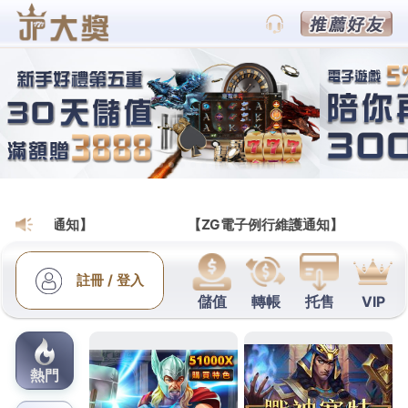
RG富遊娛樂城投注平台
開
啟
資
主
要
搜尋
訊
選
首頁
»
富遊娛樂城打破時空限制的休閒風尚！宅家也
單
搜尋
欄
能擁有的精采社交生活
近期文章
競技場上的榮耀加冕！富遊娛樂城棋牌爭霸賽贏取百萬獎金
富遊娛樂城打破時空限
Rg娛樂城免下載秒速暢玩！網頁版直達頂級娛樂饗宴
制的休閒風尚！宅家也
點石成金不是夢！富遊娛樂城累積彩金等你一招致富
掌握勝率黃金密碼！Rg娛樂城線上博弈技巧全解析
能擁有的精采社交生活
Rg娛樂城點燃你的好運火花，天天都是發財日
作者:
ap_admin
發佈日期:
2026 年 5 月 22 日
在數位化的時代，娛樂城不只是下注的地方，更是一
近期留言
個充滿活力的社交平台，
富遊娛樂城
在遊戲中完美融
尚無留言可供顯示。
入了即時互動社交系統，在真人百家樂大廳或體育滾