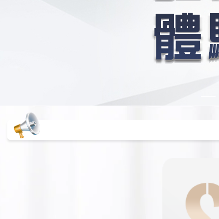
彩票遊戲系統
玩運彩朋友圈
體育賽事投注
資
搜尋
訊
搜
尋
欄
近期文章
競技場上的榮耀加冕！富遊娛樂城棋牌爭霸賽
贏取百萬獎金
Rg娛樂城免下載秒速暢玩！網頁版直達頂級娛
樂饗宴
點石成金不是夢！富遊娛樂城累積彩金等你一
招致富
掌握勝率黃金密碼！Rg娛樂城線上博弈技巧全
解析