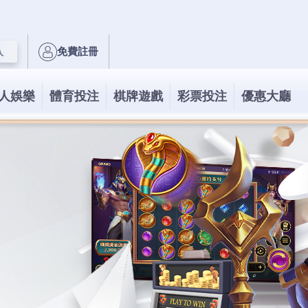
資金能
無延遲
日
話、卡通等。遊戲的
。保證所有遊戲過程都
方認證，確保玩家的資
本RG富遊都持續努